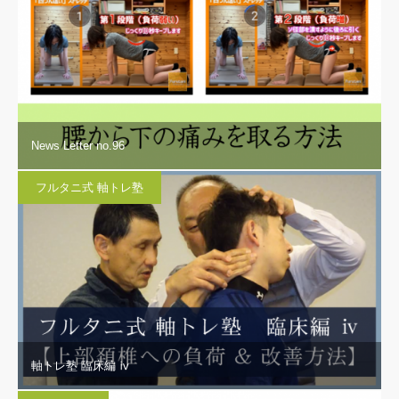
News Letter no.96
フルタニ式 軸トレ塾
軸トレ塾 臨床編 ⅳ