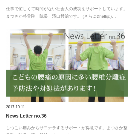
仕事で忙しくて時間がない社会人の成功をサポートしています。
まつさか整骨院 院長 濱口哲治です。 (さらに&hellip;)…
2017.10.11
News Letter no.36
しつこい痛みからサヨナラするサポートが得意です。まつさか整