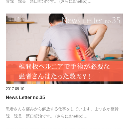
骨院 院長 濱口哲治です。 (さらに&hellip;)…
2017.09.10
News Letter no.35
患者さんを痛みから解放する仕事をしています。まつさか整骨
院 院長 濱口哲治です。 (さらに&hellip;)…