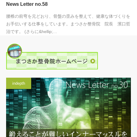
News Letter no.58
腰椎の前弯を元どおり、骨盤の歪みを整えて、健康な体づくりを
お手伝いする仕事をしています。まつさか整骨院 院長 濱口哲
治です。 (さらに&hellip;…
indepth