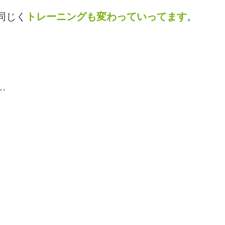
同じく
トレーニングも変わっていってます
。
…