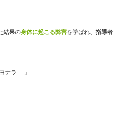
た結果の
身体に起こる弊害
を学ばれ、
指導者
ヨナラ… 」
。