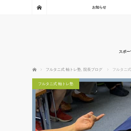
ホーム
お知らせ
スポー
ホーム
フルタニ式 軸トレ塾
,
院長ブログ
フルタニ式
フルタニ式 軸トレ塾