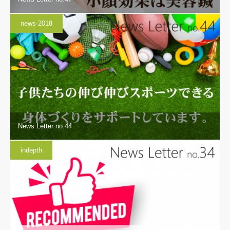
news-2018
News Letter no.44
indepth