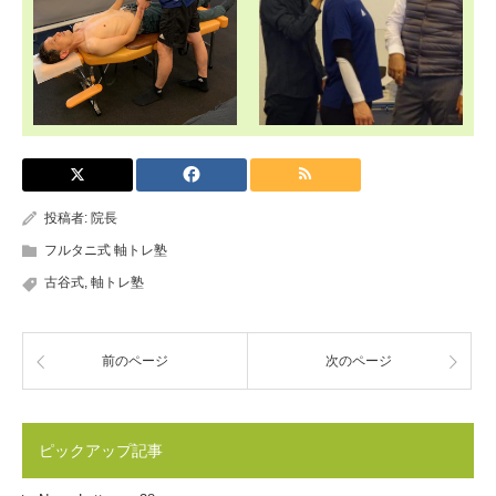
投稿者:
院長
フルタニ式 軸トレ塾
古谷式
,
軸トレ塾
前のページ
次のページ
ピックアップ記事