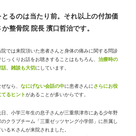
をとるのは当たり前。それ以上の付加価
か整骨院 院長 濱口哲治です。
当院では来院頂いた患者さんと身体の痛みに関する問診
でじっくりお話をお聴きすることはもちろん、
治療時の
対話、雑談も大切
にしています。
なぜなら、
なにげない会話の中
に患者さんに
さらにお役
立てるヒント
があることが多いからです。
先日、小学三年生の息子さんが三重県津市にある少年野
球のクラブチーム「三重ゼッツヤング小学部」に所属し
ているＫさんが来院されました。