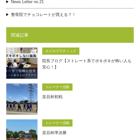
News Letter no.21
整骨院でチョコレートが買える？！
関連記事
カイロプラティック
院長ブログ【ストレート系でボキボキが怖い人も
安心！】
トレーナー活動
皇后杯初戦
トレーナー活動
皇后杯準決勝