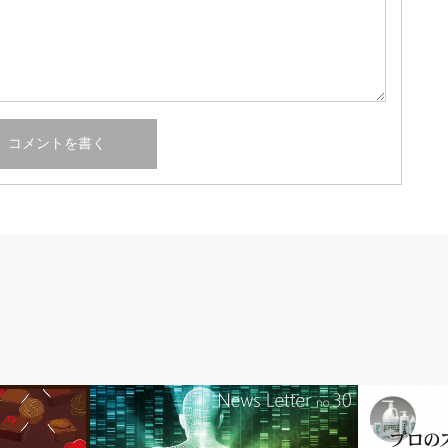
indepth
news-2019