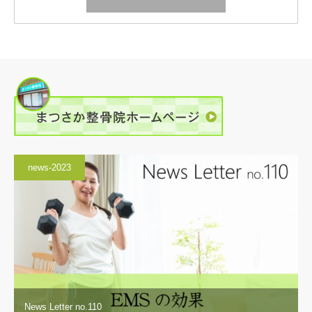
news-2023
News Letter no.110