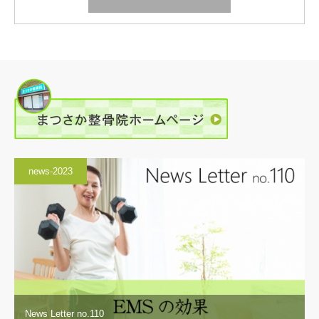
news-2023
News Letter no.110