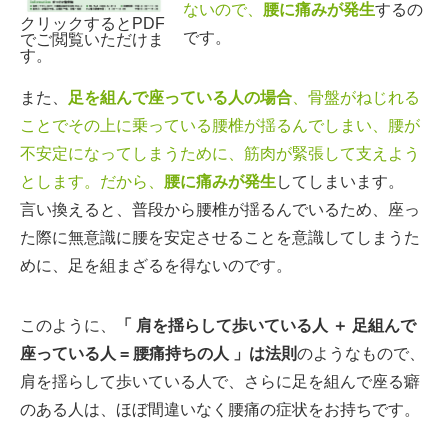
ないので、
腰に痛みが発生
するの
クリックするとPDF
です。
でご閲覧いただけま
す。
また、
足を組んで座っている人の場合
、骨盤がねじれる
ことでその上に乗っている腰椎が揺るんでしまい、腰が
不安定になってしまうために、筋肉が緊張して支えよう
とします。だから、
腰に痛みが発生
してしまいます。
言い換えると、普段から腰椎が揺るんでいるため、座っ
た際に無意識に腰を安定させることを意識してしまうた
めに、足を組まざるを得ないのです。
このように、
「 肩を揺らして歩いている人 ＋ 足組んで
座っている人 = 腰痛持ちの人 」は法則
のようなもので、
肩を揺らして歩いている人で、さらに足を組んで座る癖
のある人は、ほぼ間違いなく腰痛の症状をお持ちです。