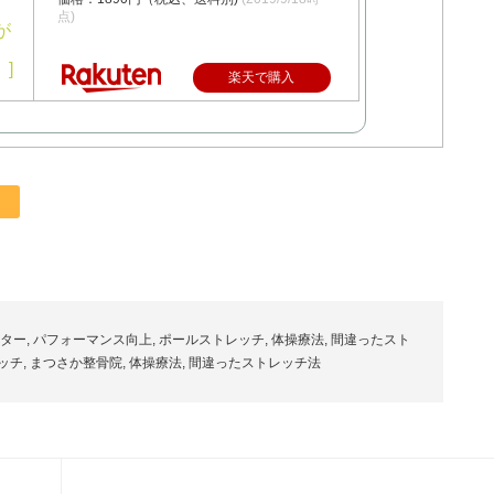
点)
楽天で購入
ター
,
パフォーマンス向上
,
ポールストレッチ
,
体操療法
,
間違ったスト
ッチ
,
まつさか整骨院
,
体操療法
,
間違ったストレッチ法