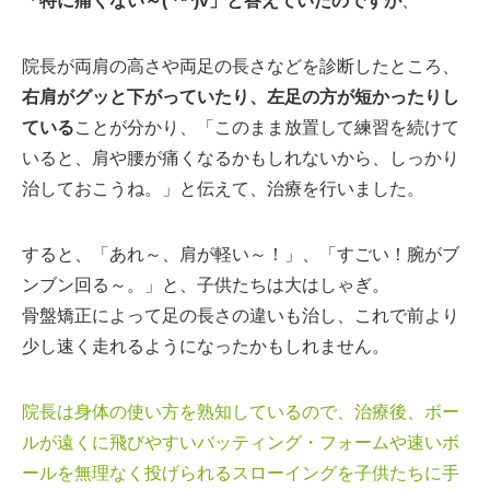
「特に痛くない～(*^^)v」と答えていたのですが
、
院長が両肩の高さや両足の長さなどを診断したところ、
右肩がグッと下がっていたり、左足の方が短かったりし
ている
ことが分かり、「このまま放置して練習を続けて
いると、肩や腰が痛くなるかもしれないから、しっかり
治しておこうね。」と伝えて、治療を行いました。
すると、「あれ～、肩が軽い～！」、「すごい！腕がブ
ンブン回る～。」と、子供たちは大はしゃぎ。
骨盤矯正によって足の長さの違いも治し、これで前より
少し速く走れるようになったかもしれません。
院長は身体の使い方を熟知しているので、治療後、ボー
ルが遠くに飛びやすいバッティング・フォームや速いボ
ールを無理なく投げられるスローイングを子供たちに手